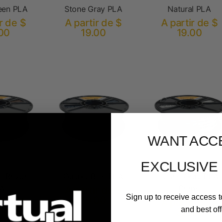
een PLA
Stone Gray PLA
Natural PLA
r de $
A partir de $
A partir de $
00
19.00
19.00
WANT ACC
EXCLUSIVE
e Brown
Galaxy Blue PLA
Stone Gray PLA
A
Prime
A partir de $
Sign up to receive access t
19.00
r de $
A partir de $
and best off
00
32.00