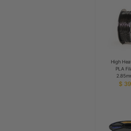
High Hea
PLA Fi
2.85m
$ 39