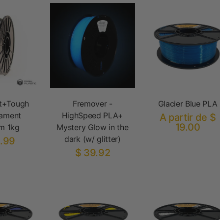
t+Tough
Fremover -
Glacier Blue PLA
lament
HighSpeed PLA+
A partir de $
19.00
m 1kg
Mystery Glow in the
dark (w/ glitter)
.99
$ 39.92