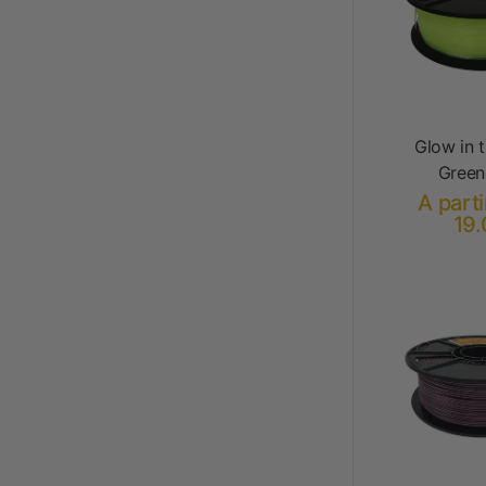
Glow in 
Green
A parti
19.