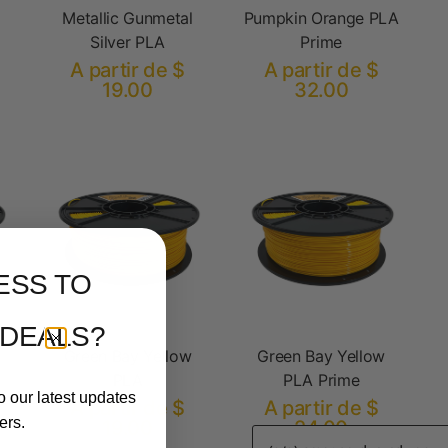
Metallic Gunmetal
Pumpkin Orange PLA
Silver PLA
Prime
A partir de $
A partir de $
19.00
32.00
ESS TO
 DEALS?
Green Bay Yellow
Green Bay Yellow
PLA
PLA Prime
o our latest updates
A partir de $
A partir de $
ers.
19.00
24.00