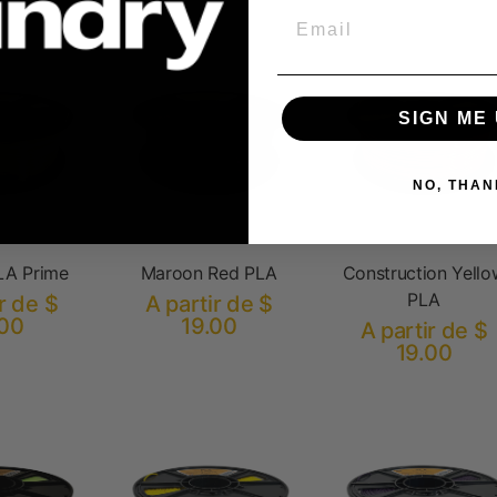
Email
SIGN ME 
NO, THAN
LA Prime
Maroon Red PLA
Construction Yello
PLA
r de $
A partir de $
.00
19.00
A partir de $
19.00