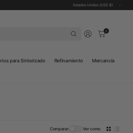
Actualizar
país/región
Buscar
0
cualquier
cosa
ios para Sinterizado
Refinamiento
Mercancía
Comparar
Ver como