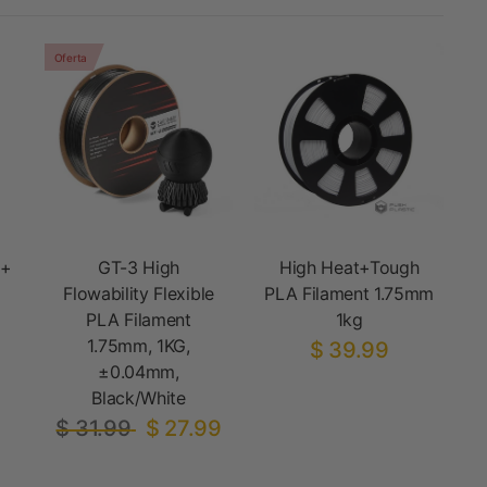
Oferta
A+
GT-3 High
High Heat+Tough
Flowability Flexible
PLA Filament 1.75mm
PLA Filament
1kg
1.75mm, 1KG,
$ 39.99
±0.04mm,
Black/White
$ 31.99
$ 27.99