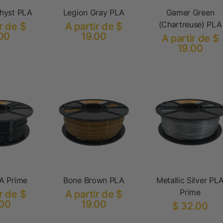
hyst PLA
Legion Gray PLA
Gamer Green
(Chartreuse) PLA
r de $
A partir de $
00
19.00
A partir de $
19.00
A Prime
Bone Brown PLA
Metallic Silver PL
Prime
r de $
A partir de $
.00
19.00
$ 32.00