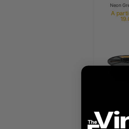
Neon Gr
A parti
19.
Chocolat
PL
A parti
19.