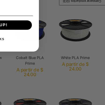
/3)
0
Comparar productos (
UP!
KS
w
Cobalt Blue PLA
White PLA Prime
Prime
A partir de $
24.00
A partir de $
24.00