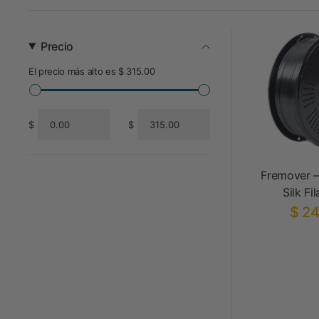
Precio
El precio más alto es $ 315.00
$
$
De
Para
Fremover 
Silk Fi
$ 24