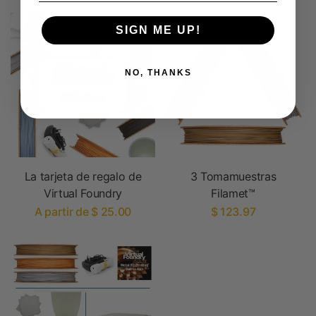
SIGN ME UP!
NO, THANKS
La tarjeta de regalo de
3 Tomamuestras
Virtual Foundry
Filamet™
A partir de $ 25.00
$ 123.97