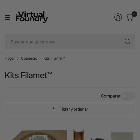
0
Bu
cu
co
Hogar
Comercio
Kits Filamet™
Kits Filamet™
Comparar
Filtrar y ordenar