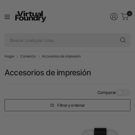
0
Bu
cu
co
Hogar
Comercio
Accesorios de impresión
Accesorios de impresión
Comparar
Filtrar y ordenar