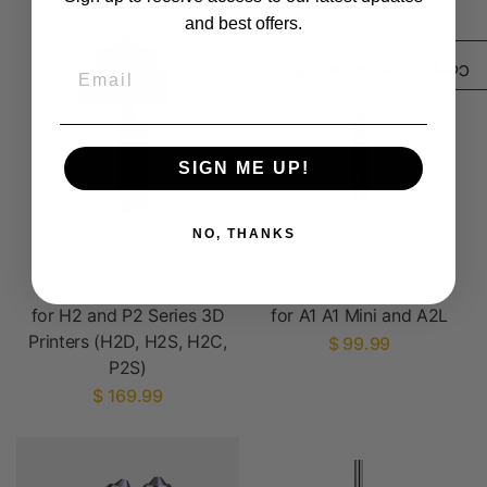
and best offers.
Email
/3)
0
Comparar productos (
SIGN ME UP!
NO, THANKS
E3D Bambu Lab
E3D Bambu Lab
Diamondback Hot End
Diamondback Hot End
for H2 and P2 Series 3D
for A1 A1 Mini and A2L
Printers (H2D, H2S, H2C,
$ 99.99
P2S)
$ 169.99