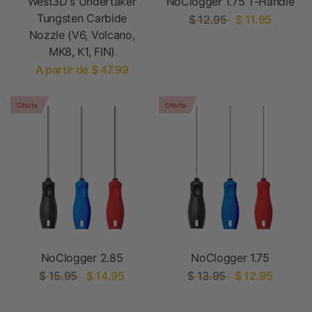
West3D's Undertaker
NoClogger 1.75 T-Handle
Tungsten Carbide
$ 12.95
$ 11.95
Nozzle (V6, Volcano,
MK8, K1, FIN)
A partir de $ 47.99
Oferta
Oferta
NoClogger 2.85
NoClogger 1.75
$ 15.95
$ 14.95
$ 13.95
$ 12.95