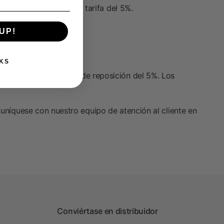
e devolución más una tarifa del 5%.
UP!
nda o reembolso.
KS
pedido, menos la tarifa de reposición del 5%. Los
muníquese con nuestro equipo de atención al cliente en
Conviértase en distribuidor