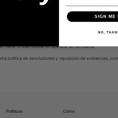
gos aduaneros impagos estará sujeto a los costos de envío d
SIGN ME 
otificaremos la aprobación o el rechazo de su crédito de tie
NO, THAN
viará a la dirección de correo electrónico registrada para el 
 hasta 10 días hábiles en aparecer en su cuenta.
tra política de devoluciones y reposición de existencias, co
Políticas
Cómo