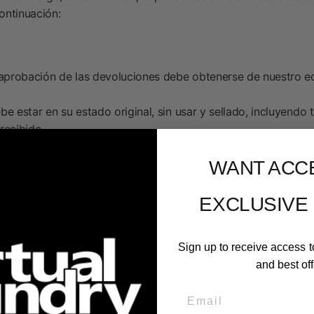
ontinuación:
aprobación de las devoluciones debe obtenerse de nuestro equ
be estar en su estado original, sin usar y sellado, incluyendo 
recibido.
WANT ACC
del 5% a todas las devoluciones aprobadas.
EXCLUSIVE
cias de hasta el 50% a los hornos cancelados o devueltos.
ción de envío incorrecta:
Sign up to receive access t
and best off
 devolución.
 dirección incorrecta o errónea proporcionada por el cliente 
Email