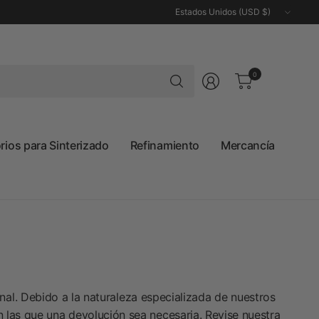
Actualizar
país/región
Buscar
0
cualquier
cosa
ios para Sinterizado
Refinamiento
Mercancía
nal. Debido a la naturaleza especializada de nuestros
las que una devolución sea necesaria. Revise nuestra