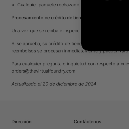
Cualquier paquete rechazado o devuelto debido a car
Procesamiento de crédito de tienda/reembolso:
Una vez que se reciba e inspeccione su devolución, le n
Si se aprueba, su crédito de tienda se procesará y se en
reembolsos se procesan inmediatamente y pueden tardar
Para cualquier pregunta o inquietud con respecto a nues
orders@thevirtualfoundry.com
Actualizado el 20 de diciembre de 2024
Dirección
Contáctenos