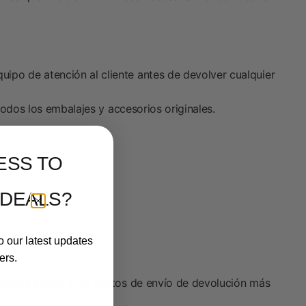
ipo de atención al cliente antes de devolver cualquier
todos los embalajes y accesorios originales.
ESS TO
 DEALS?
o our latest updates
ers.
estará sujeto a los costos de envío de devolución más