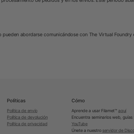
l procesamiento de pedidos y en los envíos. Este período ab
vío pueden abordarse comunicándose con The Virtual Foundry
Políticas
Cómo
Política de envío
Aprende a usar Filamet™
aquí
Política de devolución
Encuentra seminarios web, guías
Política de privacidad
YouTube
Únete a nuestro
servidor de Disc