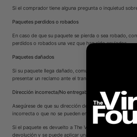
Si el comprador tiene alguna pregunta o inquietud sobr
Paquetes perdidos o robados
En caso de que su paquete se pierda o sea robado, comu
perdidos o robados una vez que han sido enviados.
Paquetes dañados
Si su paquete llega dañado, comuníquese con The Virtua
presentar un reclamo ante el transportista. A veces, el
Dirección incorrecta/No entregable
Asegúrese de que su dirección de envío sea correcta an
incorrecta o que no se pueden entregar debido a un err
Si el paquete es devuelto a The Virtual Foundry debido
devolución y se puede aplicar una tarifa de reabastecim