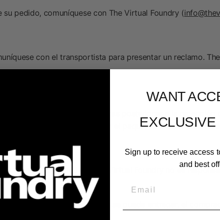
e su pedido, comuníquese con The Virtual Foundry (
info@thev
níquese con el transportista para presentar un reclamo. The
WANT ACC
l Foundry dentro de las 48 horas posteriores a la recepción 
EXCLUSIVE
 transportista intentará recuperar el paquete dañado. Conserv
Sign up to receive access t
and best off
tes de realizar su pedido. The Virtual Foundry no es respons
or del comprador.
Email
 a una dirección incorrecta o no se puede entregar, el compra
iento.