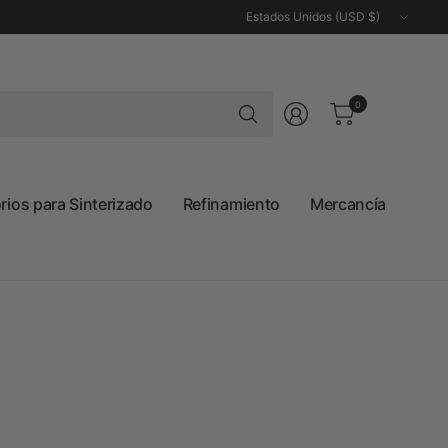
Actualizar
país/región
Buscar
0
cualquier
cosa
ios para Sinterizado
Refinamiento
Mercancía