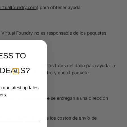
irtualfoundry.com
) para obtener ayuda.
 Virtual Foundry no es responsable de los paquetes
ESS TO
del paquete. Solicitaremos fotos del daño para ayudar a
 DEALS?
e todo el contenido dentro y con el paquete.
o our latest updates
ers.
able de los paquetes que se entregan a una dirección
dor será responsable de los costos de envío de