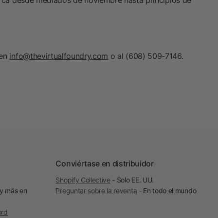
arca desde mediados de noviembre hasta principios de
 en
info@thevirtualfoundry.com
o al (608) 509-7146.
Conviértase en distribuidor
Shopify Collective
- Solo EE. UU.
 y más en
Preguntar sobre la reventa
- En todo el mundo
ord