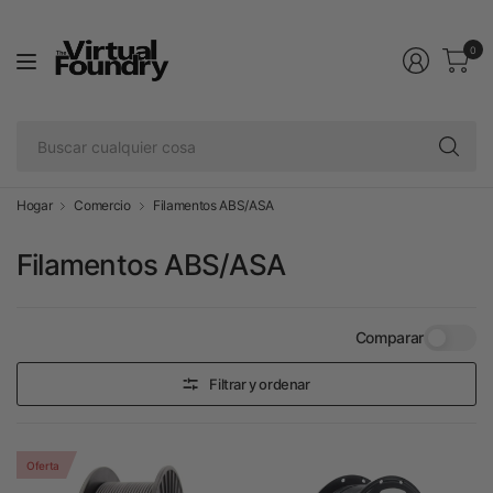
0
Bu
cu
co
Hogar
Comercio
Filamentos ABS/ASA
Filamentos ABS/ASA
Comparar
Filtrar y ordenar
Oferta