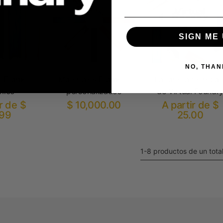
SIGN ME 
NO, THAN
 Filamet™
Materiales Filamet™
La tarjeta de regal
mico
personalizados
de Virtual Foundr
r de $
$ 10,000.00
A partir de $
.99
25.00
1-8 productos de un tota