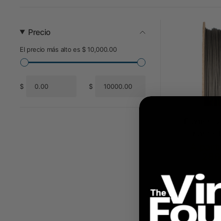
Precio
El precio más alto es $ 10,000.00
$
$
De
Para
Filamento
lunar de 
A parti
286