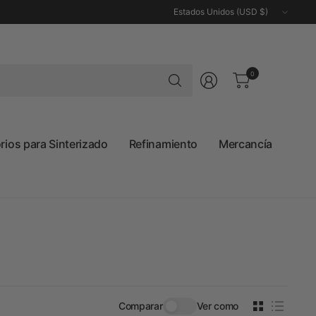
Actualizar
país/región
Buscar
0
cualquier
cosa
ios para Sinterizado
Refinamiento
Mercancía
Comparar
Ver como