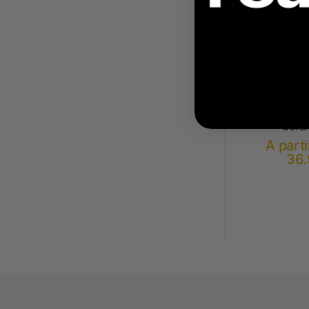
Muestra de
Cerá
A parti
36