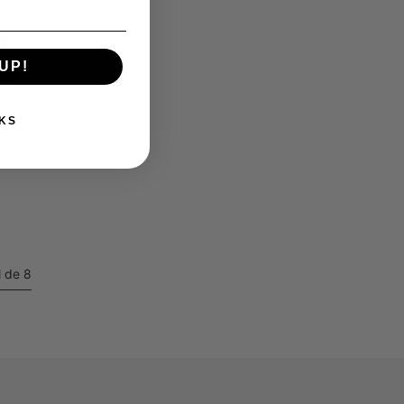
UP!
KS
o
y
l de 8