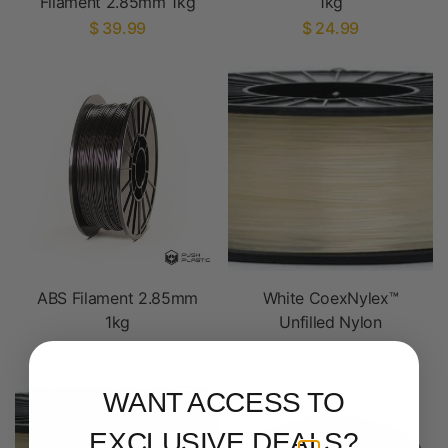
Filament 2.85mm 1kg
1kg
$ 39.99
$ 24.99
ABS Filament 2.85mm
White CoexNylex™
1kg
Unfilled Nylon
$ 24.99
$ 85.00
WANT ACCESS TO
EXCLUSIVE DEALS?