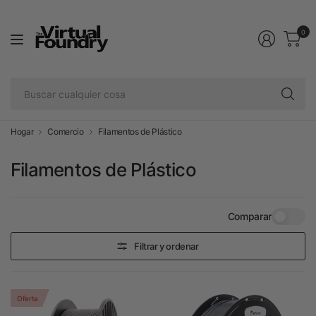
0
Bu
cu
co
Hogar
Comercio
Filamentos de Plástico
Filamentos de Plástico
Comparar
Filtrar y ordenar
Oferta