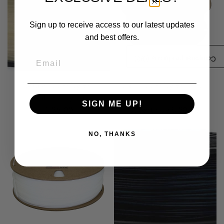
Sign up to receive access to our latest updates
and best offers.
Email
/3)
0
Comparar productos (
Natural CoexNylex™
Black CoexNylex™ PA6-
Unfilled Nylon
CF
SIGN ME UP!
$ 85.00
A partir de $ 60.00
NO, THANKS