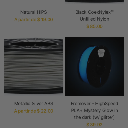
Natural HIPS
Black CoexNylex™
Unfilled Nylon
A partir de $ 19.00
$ 85.00
Metallic Silver ABS
Fremover - HighSpeed
PLA+ Mystery Glow in
A partir de $ 22.00
the dark (w/ glitter)
$ 39.92