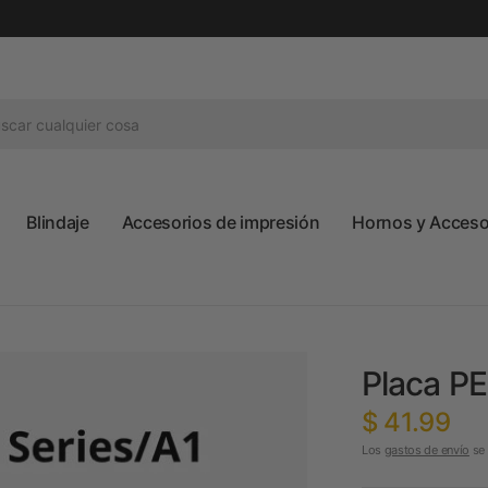
Blindaje
Accesorios de impresión
Hornos y Accesor
Placa PE
$ 41.99
Los
gastos de envío
se 