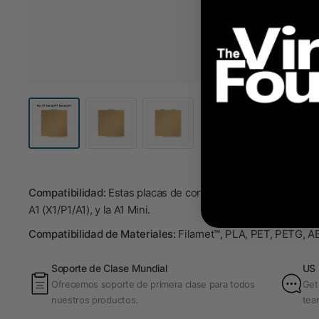
Compatibilidad:
Estas placas de construcción son compatible
A1 (X1/P1/A1), y la A1 Mini.
Compatibilidad de Materiales:
Filamet™, PLA, PET, PETG, AB
Soporte de Clase Mundial
US 
Ofrecemos soporte de primera clase para todos
Get
nuestros productos.
tea