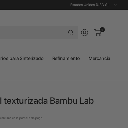
Actualizar
país/región
Buscar
0
cualquier
cosa
ios para Sinterizado
Refinamiento
Mercancía
I texturizada Bambu Lab
calculan en la pantalla de pago.