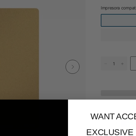
Impresora compati
Pago y seg
WANT ACC
EXCLUSIVE