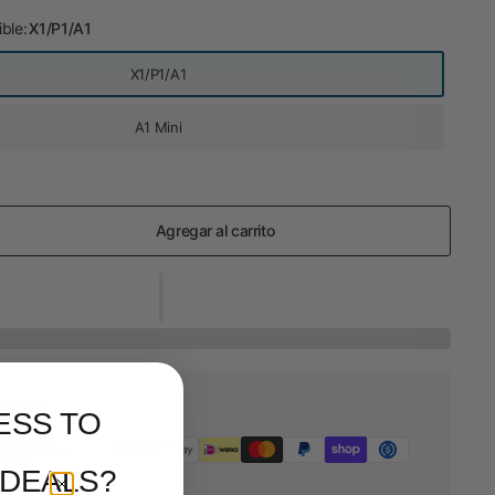
ble:
X1/P1/A1
X1/P1/A1
A1 Mini
Agregar al carrito
uridad
ESS TO
 DEALS?