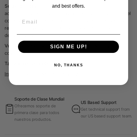
Se usa para:
Infiltración y sinterización en fase líquida en
and best offers.
acero u otros metales con un punto de fusión más alto que el
Email
cobre. Alternativamente, imprima piezas de cobre huecas y
rellénelas con polvo para obtener una pieza terminada más
densa con una contracción mínima.
Ventajas clave:
Esta técnica elimina la porosidad y la
SIGN ME UP!
contracción.
Tamaño de partícula:
-325 mesh
NO, THANKS
Instrucciones completas de sinterización
Soporte de Clase Mundial
US Based Support
Ofrecemos soporte de
Get technical support from
primera clase para todos
our US based support team.
nuestros productos.