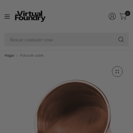
0
Bu
cu
co
Hogar
Polvo de cobre