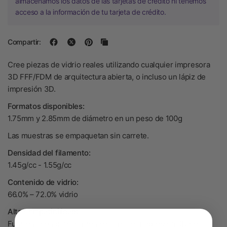
almacenamos los datos de las tarjetas de crédito ni tenemos
acceso a la información de tu tarjeta de crédito.
Compartir:
Cree piezas de vidrio reales utilizando cualquier impresora
3D FFF/FDM de arquitectura abierta, o incluso un lápiz de
impresión 3D.
Formatos disponibles:
1.75mm y 2.85mm de diámetro en un peso de 100g
Las muestras se empaquetan sin carrete.
Densidad del filamento:
1.45g/cc - 1.55g/cc
Contenido de vidrio:
66.0% – 72.0% vidrio
Alta compatibilidad:
Funciona con prácticamente cualquier impresora 3D de