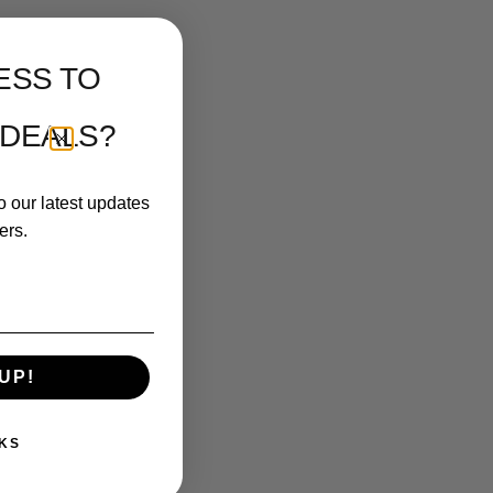
ESS TO
 DEALS?
o our latest updates
ers.
UP!
KS