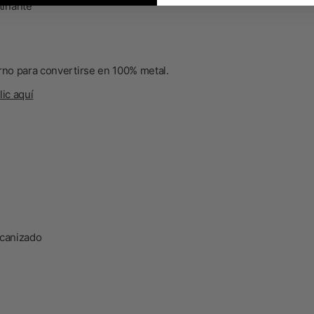
tinante
rno para convertirse en
100% metal
.
lic aquí
ecanizado