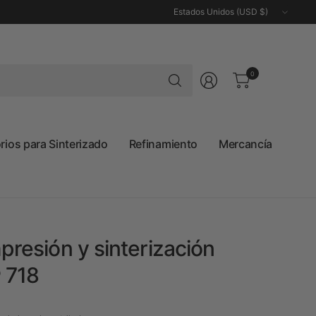
Actualizar
país/región
Buscar
0
cualquier
cosa
ios para Sinterizado
Refinamiento
Mercancía
mpresión y sinterización
 718