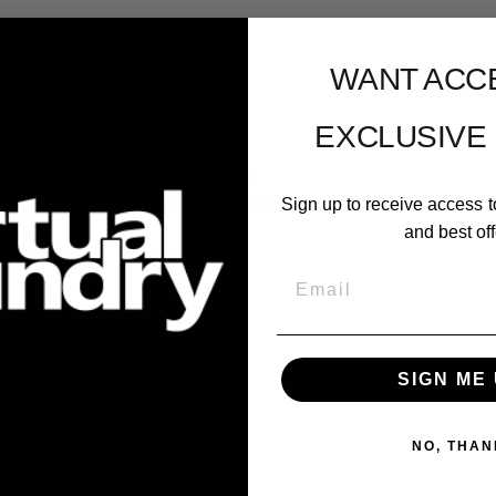
WANT ACC
EXCLUSIVE
tectura abierta, sin necesidad de
tible con bolígrafos de impresión 3D.
Sign up to receive access t
and best off
aquí
Email
y flujo estándar
SIGN ME 
 en el extrusor
NO, THAN