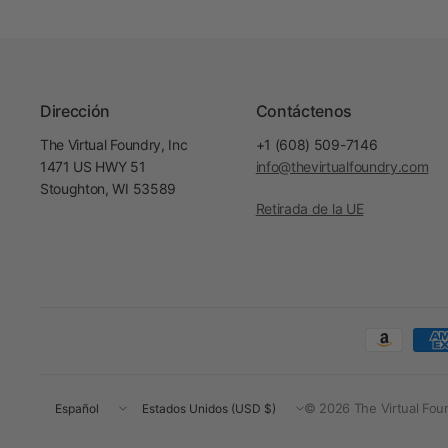
Dirección
Contáctenos
The Virtual Foundry, Inc
+1 (608) 509-7146
1471 US HWY 51
info@thevirtualfoundry.com
Stoughton, WI 53589
Retirada de la UE
Actualizar
Actualizar
© 2026 The Virtual Fou
país/región
país/región