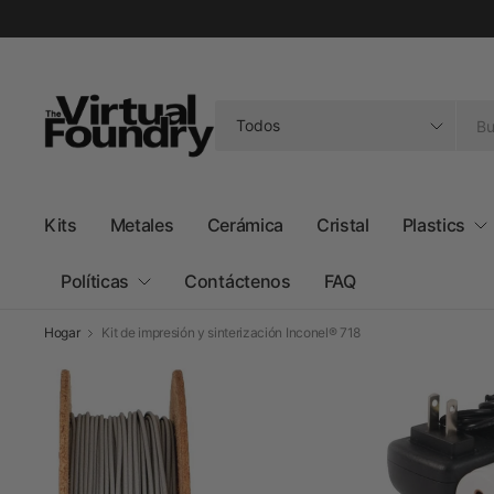
Buscar
cualquier
cosa
Kits
Metales
Cerámica
Cristal
Plastics
Políticas
Contáctenos
FAQ
Hogar
Kit de impresión y sinterización Inconel® 718