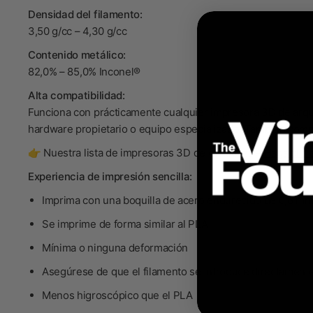
Densidad del filamento:
3,50 g/cc – 4,30 g/cc
Contenido metálico:
82,0% – 85,0% Inconel®
Alta compatibilidad:
Funciona con prácticamente cualquier impresora 3D de arqui
hardware propietario o equipo especializado. También compa
👉 Nuestra lista de impresoras 3D de confianza –
Haga clic 
Experiencia de impresión sencilla:
Imprima con una boquilla de acero endurecido de 0,6 mm 
Se imprime de forma similar al PLA
Mínima o ninguna deformación
Asegúrese de que el filamento se introduce directamente
Menos higroscópico que el PLA