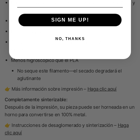
Imprima con una boquilla de acero endurecido de 0.6mm y
flujo estándar
SIGN ME UP!
Imprime de forma similar al PLA
Poca o ninguna deformación
NO, THANKS
Asegúrese de que el filamento se introduzca recto en el
extrusor
Menos higroscópico que el PLA
No seque
este filamento—el secado degradará el
aglutinante
👉 Más información sobre impresión –
Haga clic aquí
Completamente sinterizable:
Después de la impresión, su pieza puede ser horneada en un
horno para convertirse en
100% metal
.
👉 Instrucciones de desaglomerado y sinterización –
Haga
clic aquí