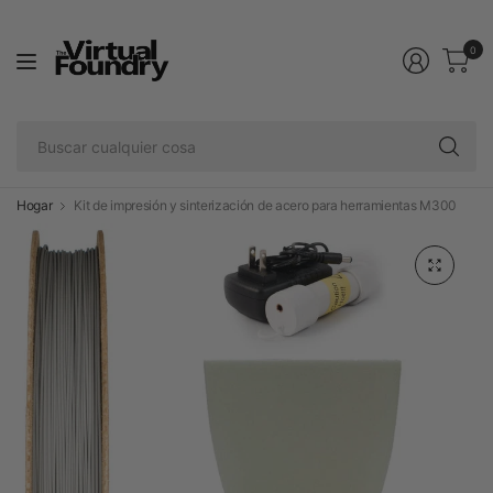
0
Bu
cu
co
Hogar
Kit de impresión y sinterización de acero para herramientas M300