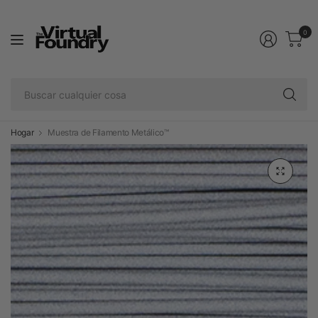
0
Bu
cu
co
Hogar
Muestra de Filamento Metálico™