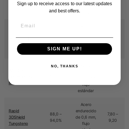
carbono
80,0%
3,85
Sign up to receive access to our latest updates
flujo
and best offers.
estándar
Email
Acero
endurecido
82,0 –
3,50 –
Inconel® 718
de 0,6 mm,
85,0%
4,30
flujo
SIGN ME UP!
estándar
Acero
NO, THANKS
Acero para
endurecido
85,0 –
3,50 –
herramientas
de 0,6 mm,
88,0%
3,65
M300
flujo
estándar
Acero
Rapid
endurecido
88,0 –
7,80 –
3DShield
de 0,6 mm,
94,0%
9,20
Tungsteno
flujo