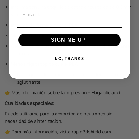
Imprima con una boquilla de acero endurecido de 0,6 mm
Email
y flujo estándar
Imprime de forma similar al PLA
Mínima o ninguna deformación
SIGN ME UP!
Asegúrese de que el filamento se alimente directamente
al extrusor
NO, THANKS
Menos higroscópico que el PLA
No seque
este filamento—el secado degradará el
aglutinante
👉 Más información sobre la impresión –
Haga clic aquí
Cualidades especiales:
Puede utilizarse para la absorción de neutrones sin
necesidad de sinterización.
👉 Para más información, visite
rapid3dshield.com
.