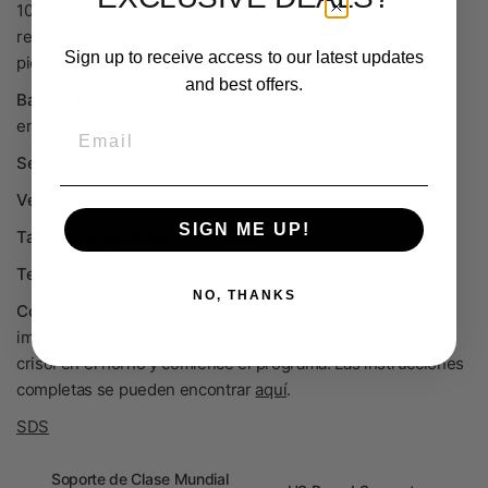
100% de metal, cerámica o vidrio. Se requiere un balasto
refractario de sinterización para mantener la forma de la
Sign up to receive access to our latest updates
pieza durante este proceso.
and best offers.
Balasto refractario de sinterización Al
2
O
3
está disponible
en frascos de aproximadamente 1 kg (~485 mL).
Email
Se utiliza para:
Desligado de Filamet™ de Bronce y Cobre.
Ventajas clave:
Al
2
O
3
se puede reutilizar muchas veces.
SIGN ME UP!
Tamaño de partícula:
100 mallas
Temperatura máxima:
1600°C
NO, THANKS
Cómo usar:
Utilice este refractario para enterrar las
impresiones en un crisol para desunirlas. Luego coloque el
crisol en el horno y comience el programa.
Las instrucciones
completas se pueden encontrar
aquí
.
SDS
Soporte de Clase Mundial