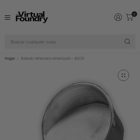
0
Bu
cu
co
Hogar
Balasto refractario sinterizado - Al2O3