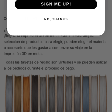
acceso a la información de tu tarjeta de crédito.
SIGN ME UP!
Compartir:
NO, THANKS
¿No estás seguro de qué regalarle al creador de tu vida?
¡Regala la impresión 3D en metal! Con nuestra amplia
selección de productos para elegir, pueden elegir el material
o accesorio que les gustaría comenzar su viaje en la
impresión 3D en metal.
Todas las tarjetas de regalo son virtuales y se pueden aplicar
a los pedidos durante el proceso de pago.