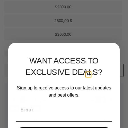
$2000.00
2500,00 $
$3000.00
Quiero enviar esto como un regalo.
WANT ACCESS TO
EXCLUSIVE DEALS?
Agregar al carrito
Sign up to receive access to our latest updates
Pago y seguridad
and best offers.
Email
Tu información de pago se procesa de forma segura. No
almacenamos los datos de las tarjetas de crédito ni tenemos