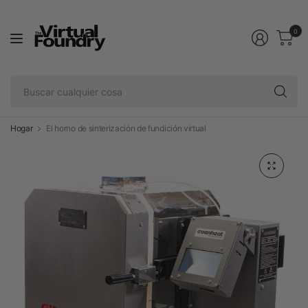
0
Bu
cu
co
Hogar
El horno de sinterización de fundición virtual