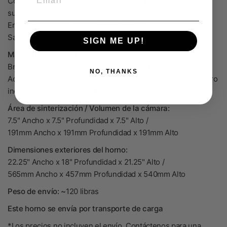
Controlador: control TAP, pantalla táctil. Programe y
supervise con su teléfono o computadora.
Enchufe: 5-15P (120V) / Sin terminar (240V)
Salida de estado sólido
SIGN ME UP!
Materiales compatibles:
Bronce, Cobre, Acero para herramientas H13, Inconel 718,
NO, THANKS
Acero para herramientas M300, Acero inoxidable 17-4, Acero
inoxidable 316L, Pyrex® (Borosilicato)
Área de sinterización / Volumen de la cámara:
7.5" Ancho x 7.5" Profundidad x 7.5" Alto /
191mm Ancho x 191mm Profundidad x 191mm Alto
Dimensiones exteriores del horno:
22.25" Ancho x 18" Profundidad x 21.25" Alto /
565mm Ancho x 457mm Profundidad x 540mm Alto
Peso de envío: ~
120 libras
Este horno se envía por transporte de carga
*Los precios no incluyen el envío.
Contáctenos
para una