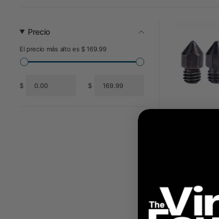
Precio
El precio más alto es $ 169.99
$
$
De
Para
Boquilla -
endur
0,6/0,8
$ 17