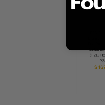
E3D Bam
Diamondb
End for H
Series 3D
(H2D, H2
P2
$ 16