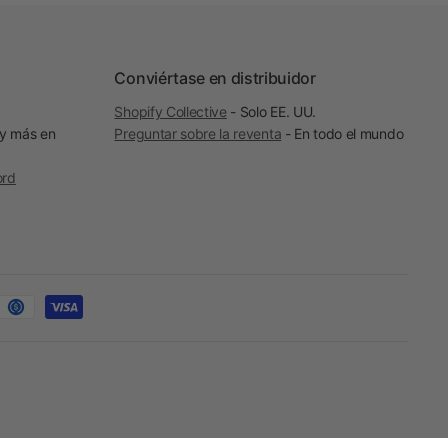
Conviértase en distribuidor
Shopify Collective
- Solo EE. UU.
 y más en
Preguntar sobre la reventa
- En todo el mundo
ord