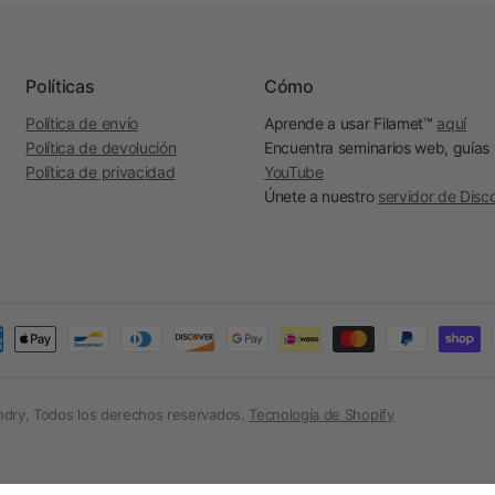
Políticas
Cómo
Política de envío
Aprende a usar Filamet™
aquí
Política de devolución
Encuentra seminarios web, guías
Política de privacidad
YouTube
Únete a nuestro
servidor de Disc
ndry, Todos los derechos reservados.
Tecnología de Shopify