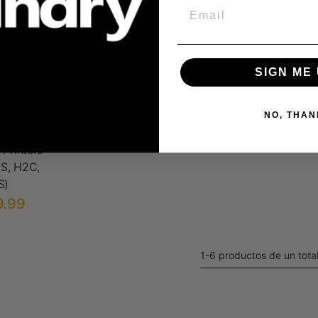
Email
SIGN ME 
bu Lab
ack Hot
NO, THAN
2 and P2
 Printers
S, H2C,
S)
9.99
1-6 productos de un tota