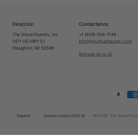
Dirección
Contáctenos
The Virtual Foundry, Inc
+1 (608) 509-7146
1471 US HWY 51
info@thevirtualfoundry.com
Stoughton, WI 53589
Retirada de la UE
Actualizar
Actualizar
© 2026 The Virtual Fou
país/región
país/región