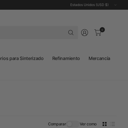
Actualizar
país/región
Buscar
0
cualquier
cosa
ios para Sinterizado
Refinamiento
Mercancía
Comparar
Ver como