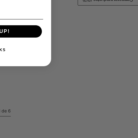
/3)
0
Comparar productos (
UP!
KS
l de 6